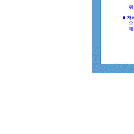
위
■ 처
요
해